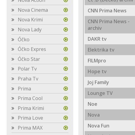
Nova Action
Nova Cinema
CNN Prima News
Nova Krimi
CNN Prima News -
archiv
Nova Lady
DAKR tv
Óčko
Óčko Expres
Elektrika tv
Óčko Star
FILMpro
Polar Tv
Hope tv
Praha Tv
Joj Family
Prima
Lounge TV
Prima Cool
Noe
Prima Krimi
Nova
Prima Love
Nova Fun
Prima MAX