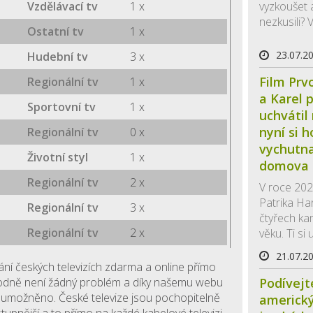
Vzdělávací tv
1 x
vyzkoušet a
nezkusili? V
Ostatní tv
1 x
23.07.2
Hudební tv
3 x
Film Prv
Regionální tv
1 x
a Karel 
Sportovní tv
1 x
uchvátil
nyní si 
Regionální tv
0 x
vychutna
Životní styl
1 x
domova
Regionální tv
2 x
V roce 202
Patrika Ha
Regionální tv
3 x
čtyřech k
Regionální tv
2 x
věku. Ti si 
21.07.2
vání českých televizích zdarma a online přímo
Podívejt
hodně není žádný problém a díky našemu webu
 umožněno. České televize jsou pochopitelně
americký