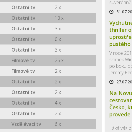
suverénně 
Ostatní tv
2 x
31.07.2
Ostatní tv
10 x
Vychutne
Ostatní tv
3 x
thriller 
uprostř
Ostatní tv
0 x
pustého
Ostatní tv
3 x
V roce 201
snímek Win
Filmové tv
26 x
po boku obj
Filmové tv
2 x
Jeremy Renn
Ostatní tv
2 x
27.07.2
Ostatní tv
2 x
Na Novu
cestovat
Ostatní tv
4 x
Česko, k
Ostatní tv
2 x
provede 
Vzdělávací tv
6 x
Láká vás p