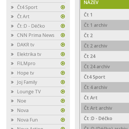
NÁZEV
Čt4 Sport
Čt 1
Čt Art
Čt 1 archiv
Čt :D - Déčko
CNN Prima News
Čt 2
DAKR tv
Čt 2 archiv
Elektrika tv
Čt 24
FILMpro
Čt 24 archiv
Hope tv
Čt4 Sport
Joj Family
Čt 4 archiv
Lounge TV
Čt Art
Noe
Čt Art archiv
Nova
Čt :D - Déčko
Nova Fun
Čt :D (Déčko) archiv