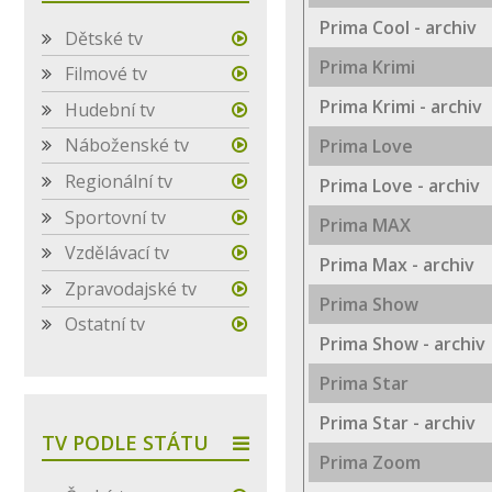
Prima Cool - archiv
Dětské tv
Prima Krimi
Filmové tv
Prima Krimi - archiv
Hudební tv
Náboženské tv
Prima Love
Regionální tv
Prima Love - archiv
Sportovní tv
Prima MAX
Vzdělávací tv
Prima Max - archiv
Zpravodajské tv
Prima Show
Ostatní tv
Prima Show - archiv
Prima Star
Prima Star - archiv
TV PODLE STÁTU
Prima Zoom