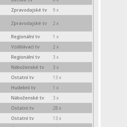
Zpravodajské tv
9 x
Zpravodajské tv
2 x
Regionální tv
1 x
Vzdělávací tv
2 x
Regionální tv
3 x
Náboženské tv
3 x
Ostatní tv
13 x
Hudební tv
1 x
Náboženské tv
3 x
Ostatní tv
28 x
Ostatní tv
13 x