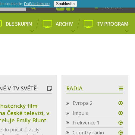
Souhlasím
tím souhlasíte.
Další informace­
Premium
DLE SKUPIN
ARCHIV
TV PROGRAM
Ě V TV SVĚTĚ
RADIA
Evropa 2
historický film
na České televizi, v
Impuls
eluje Emily Blunt
Frekvence 1
 do počátků vlády
Country rádio