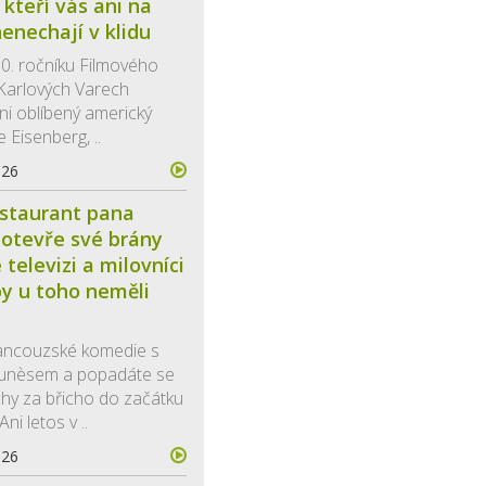
 kteří vás ani na
enechají v klidu
60. ročníku Filmového
v Karlových Varech
ni oblíbený americký
 Eisenberg, ..
026
staurant pana
otevře své brány
televizi a milovníci
y u toho neměli
rancouzské komedie s
Funèsem a popadáte se
chy za břicho do začátku
ni letos v ..
026