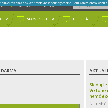
nalizaci reklam a analýze návštěvnosti soubory cookie. Používáním tohoto webu s 
trace
Kontakt
Novinky
É TV
SLOVENSKÉ TV
DLE STÁTU
 ZDARMA
AKTUÁLN
Sledujte 
Viktorie 
němž exc
Nahlédněte