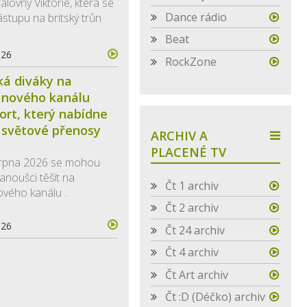
álovny Viktorie, která se
Dance rádio
ástupu na britský trůn
Beat
026
RockZone
ká diváky na
 nového kanálu
ort, který nabídne
 světové přenosy
ARCHIV A
PLACENÉ TV
 srpna 2026 se mohou
anoušci těšit na
Čt 1 archiv
ového kanálu ..
Čt 2 archiv
026
Čt 24 archiv
Čt 4 archiv
Čt Art archiv
Čt :D (Déčko) archiv