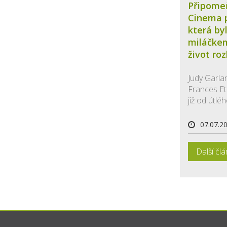
Připome
Cinema p
která by
miláčkem
život ro
Judy Garla
Frances E
již od útléh
07.07.2
Další čl