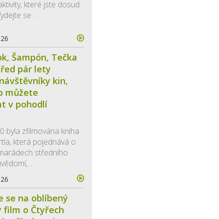
ktivity, které jste dosud
ydejte se ..
026
ok, Šampón, Tečka
před pár lety
 návštěvníky kin,
ho můžete
t v pohodlí
0 byla zfilmována kniha
rtla, která pojednává o
amarádech středního
uvědomí, ..
026
e se na oblíbený
 film o Čtyřech