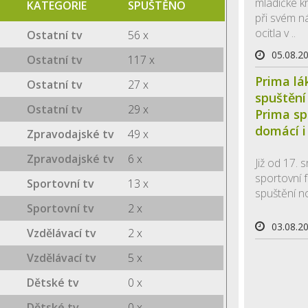
mladičké kr
KATEGORIE
SPUŠTĚNO
při svém n
ocitla v ..
Ostatní tv
56 x
05.08.2
Ostatní tv
117 x
Prima lá
Ostatní tv
27 x
spuštění
Ostatní tv
29 x
Prima sp
domácí i
Zpravodajské tv
49 x
Zpravodajské tv
6 x
Již od 17.
sportovní f
Sportovní tv
13 x
spuštění n
Sportovní tv
2 x
03.08.2
Vzdělávací tv
2 x
Vzdělávací tv
5 x
Dětské tv
0 x
Dětské tv
0 x