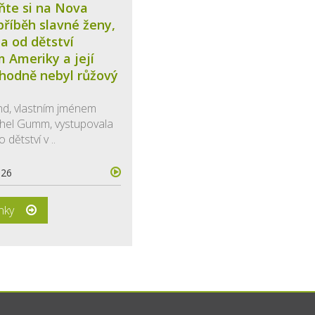
ňte si na Nova
říběh slavné ženy,
la od dětství
 Ameriky a její
zhodně nebyl růžový
nd, vlastním jménem
thel Gumm, vystupovala
o dětství v ..
026
ánky