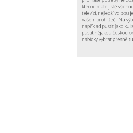
pro naše potřeby nejdost
kterou máte jistě všichn
televizi, nejlepší volbou 
vašem prohlížeči. Na výb
například pustit jako kul
pustit nějakou českou onl
nabídky vybrat přesně tu