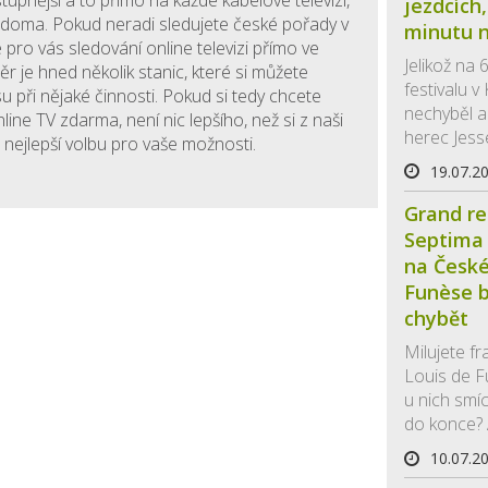
upnější a to přímo na každé kabelové televizi,
jezdcích,
i doma. Pokud neradi sledujete české pořady v
minutu n
je pro vás sledování online televizi přímo ve
Jelikož na 
ěr je hned několik stanic, které si můžete
festivalu 
isu při nějaké činnosti. Pokud si tedy chcete
nechyběl a
ine TV zdarma, není nic lepšího, než si z naši
herec Jesse
 nejlepší volbu pro vaše možnosti.
19.07.2
Grand re
Septima 
na České 
Funèse b
chybět
Milujete f
Louis de 
u nich smí
do konce? A
10.07.2