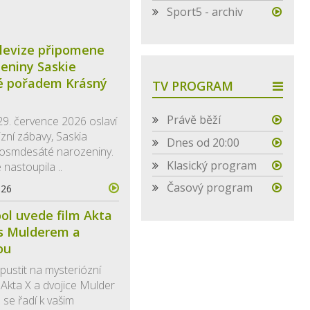
Sport5 - archiv
levize připomene
zeniny Saskie
é pořadem Krásný
TV PROGRAM
Právě běží
29. července 2026 oslaví
izní zábavy, Saskia
Dnes od 20:00
 osmdesáté narozeniny.
Klasický program
 nastoupila ..
Časový program
026
ol uvede film Akta
 s Mulderem a
ou
ustit na mysteriózní
ál Akta X a dvojice Mulder
 se řadí k vašim