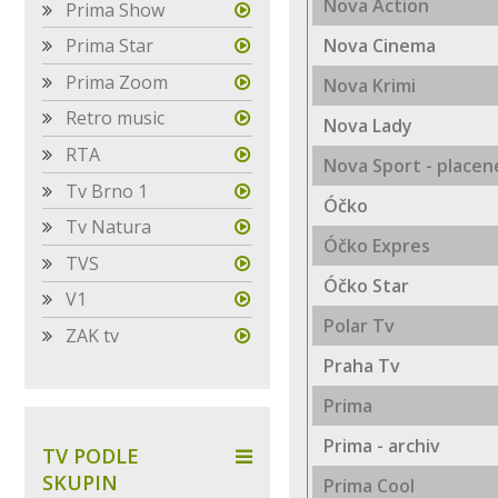
Nova Action
Prima Show
Prima Star
Nova Cinema
Prima Zoom
Nova Krimi
Retro music
Nova Lady
RTA
Nova Sport - placen
Tv Brno 1
Óčko
Tv Natura
Óčko Expres
TVS
Óčko Star
V1
Polar Tv
ZAK tv
Praha Tv
Prima
Prima - archiv
TV PODLE
SKUPIN
Prima Cool