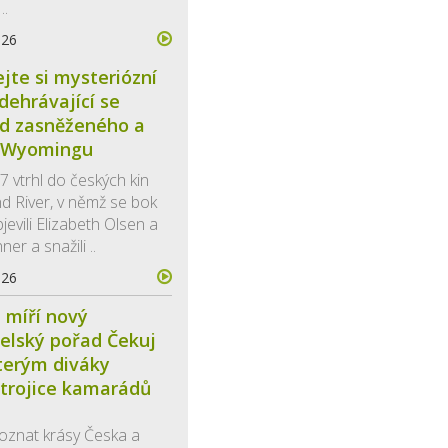
..
026
jte si mysteriózní
odehrávající se
ed zasněženého a
 Wyomingu
7 vtrhl do českých kin
d River, v němž se bok
evili Elizabeth Olsen a
er a snažili ..
026
 míří nový
elský pořad Čekuj
terým diváky
trojice kamarádů
oznat krásy Česka a