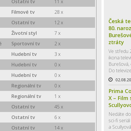
Ostatní tv
11 x
Filmové tv
28 x
Česká te
Ostatní tv
12 x
80. naro
Životní styl
7 x
Burešov
ztráty
é
Sportovní tv
2 x
Ve středu 
Hudební tv
3 x
ikona telev
Burešová,
Hudební tv
0 x
Do televize
Hudební tv
0 x
02.08.2
Regionální tv
0 x
Prima Co
Regionální tv
1 x
X – Film
Scullyov
Ostatní tv
45 x
Nedáte dop
Ostatní tv
6 x
sci-fi seri
a Scullyová
Ostatní tv
14 x