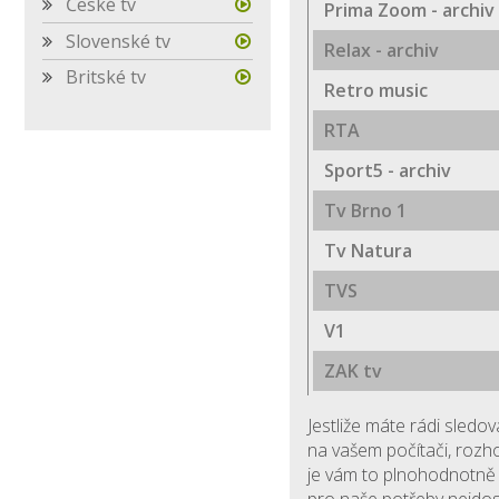
České tv
Prima Zoom - archiv
Slovenské tv
Relax - archiv
Britské tv
Retro music
RTA
Sport5 - archiv
Tv Brno 1
Tv Natura
TVS
V1
ZAK tv
Jestliže máte rádi sledo
na vašem počítači, roz
je vám to plnohodnotně