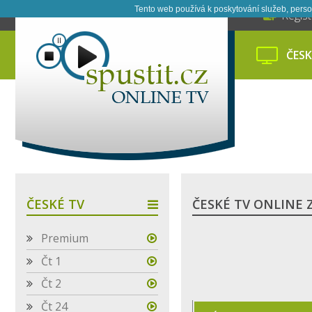
Tento web používá k poskytování služeb, perso
Regis
ČESK
ČESKÉ TV
ČESKÉ TV ONLINE
Premium
Čt 1
Čt 2
Čt 24