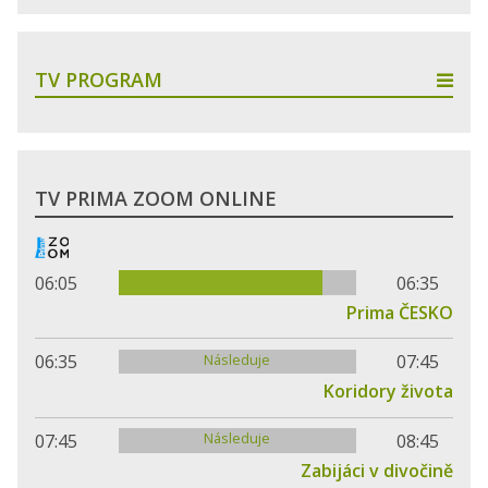
TV PROGRAM
TV PRIMA ZOOM ONLINE
06:05
06:35
Prima ČESKO
Následuje
06:35
07:45
Koridory života
Následuje
07:45
08:45
Zabijáci v divočině