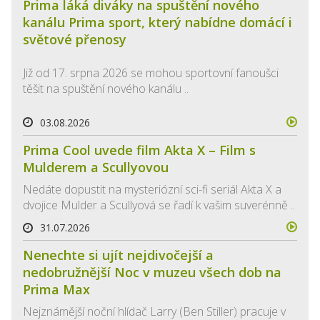
Prima láká diváky na spuštění nového
kanálu Prima sport, který nabídne domácí i
světové přenosy
Již od 17. srpna 2026 se mohou sportovní fanoušci
těšit na spuštění nového kanálu ..
03.08.2026
Prima Cool uvede film Akta X – Film s
Mulderem a Scullyovou
Nedáte dopustit na mysteriózní sci-fi seriál Akta X a
dvojice Mulder a Scullyová se řadí k vašim suverénně ..
31.07.2026
Nenechte si ujít nejdivočejší a
nedobružnější Noc v muzeu všech dob na
Prima Max
Nejznámější noční hlídač Larry (Ben Stiller) pracuje v