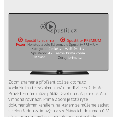
Spustit tv zdarma
Spustit tv PREMIUM
Pozor:
Nonstop z celé EU pouze u Spustit tv PREMIUM
Kategorie:
České tv
Vzdělávací tv
Spuštěno:
4 x
Archiv Prima Zoom
Nahlásit
Zdroj:
iprima.cz
Zoom znamená přiblížení, což se k tomuto
konkrétnímu televiznímu kanálu hodí více než dobře.
Právě ten nám může přiblížit život na naší planetě. A to
v mnoha rovinách. Prima Zoom je totiž ryze
dokumentárním kanálem, na kterém se můžeme setkat
s celou řadou zajímavých a vzdělávacích dokumentů. V
rámci programového schématu nechybí pořady