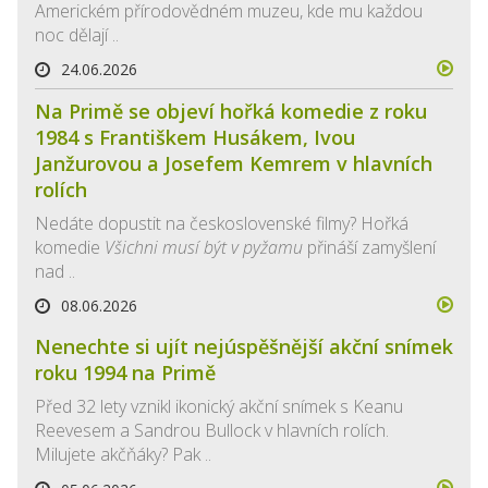
Americkém přírodovědném muzeu, kde mu každou
noc dělají ..
24.06.2026
Na Primě se objeví hořká komedie z roku
1984 s Františkem Husákem, Ivou
Janžurovou a Josefem Kemrem v hlavních
rolích
Nedáte dopustit na československé filmy? Hořká
komedie
Všichni musí být v pyžamu
přináší zamyšlení
nad ..
08.06.2026
Nenechte si ujít nejúspěšnější akční snímek
roku 1994 na Primě
Před 32 lety vznikl ikonický akční snímek s Keanu
Reevesem a Sandrou Bullock v hlavních rolích.
Milujete akčňáky? Pak ..