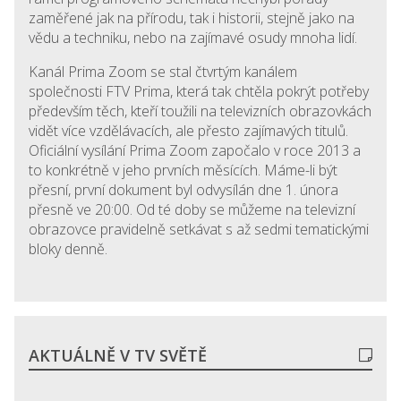
zaměřené jak na přírodu, tak i historii, stejně jako na
vědu a techniku, nebo na zajímavé osudy mnoha lidí.
Kanál Prima Zoom se stal čtvrtým kanálem
společnosti FTV Prima, která tak chtěla pokrýt potřeby
především těch, kteří toužili na televizních obrazovkách
vidět více vzdělávacích, ale přesto zajímavých titulů.
Oficiální vysílání Prima Zoom započalo v roce 2013 a
to konkrétně v jeho prvních měsících. Máme-li být
přesní, první dokument byl odvysílán dne 1. února
přesně ve 20:00. Od té doby se můžeme na televizní
obrazovce pravidelně setkávat s až sedmi tematickými
bloky denně.
AKTUÁLNĚ V TV SVĚTĚ