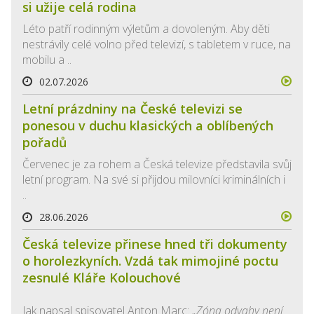
si užije celá rodina
Léto patří rodinným výletům a dovoleným. Aby děti
nestrávily celé volno před televizí, s tabletem v ruce, na
mobilu a ..
02.07.2026
Letní prázdniny na České televizi se
ponesou v duchu klasických a oblíbených
pořadů
Červenec je za rohem a Česká televize představila svůj
letní program. Na své si přijdou milovníci kriminálních i
..
28.06.2026
Česká televize přinese hned tři dokumenty
o horolezkyních. Vzdá tak mimojiné poctu
zesnulé Kláře Kolouchové
Jak napsal spisovatel Anton Marc:
„Zóna odvahy není