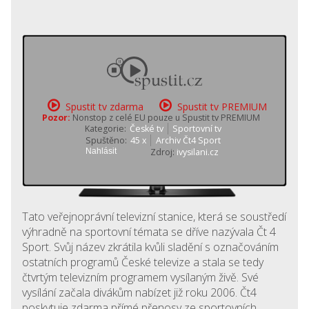
Spustit tv zdarma
Spustit tv PREMIUM
Pozor:
Nonstop z celé EU pouze u Spustit tv PREMIUM
Kategorie:
České tv
Sportovní tv
Spuštěno:
45 x
Archiv Čt4 Sport
Nahlásit
Zdroj:
ivysilani.cz
Tato veřejnoprávní televizní stanice, která se soustředí
výhradně na sportovní témata se dříve nazývala Čt 4
Sport. Svůj název zkrátila kvůli sladění s označováním
ostatních programů České televize a stala se tedy
čtvrtým televizním programem vysílaným živě. Své
vysílání začala divákům nabízet již roku 2006. Čt4
poskytuje zdarma přímé přenosy ze sportovních