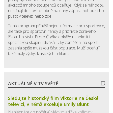
akcí,což mnoho stoupenců oceňuje. Když se náhodou
nestíhají dostavit osobně na daný zápas, mohou si ho
pustit v televizi nebo zde.
Tento program přináší nejen informace pro sportovce,
ale také pro sportovní fandy a příznivce zdravého
životního stylu. Proto Čtyřka dokáže uspokojit i
specifickou skupinu diváků. Díky zaměření na sport
zasáhla spíše mužskou část populace. Muži oceňují
také malý výskyt klasických reklam..
AKTUÁLNĚ V TV SVĚTĚ
Sledujte historický film Viktorie na České
televizi, v němž exceluje Emily Blunt
Nahlédněte do počátků vlády mladičké královny