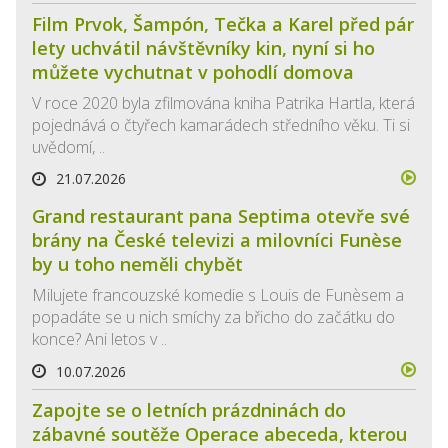
Film Prvok, Šampón, Tečka a Karel před pár
lety uchvátil návštěvníky kin, nyní si ho
můžete vychutnat v pohodlí domova
V roce 2020 byla zfilmována kniha Patrika Hartla, která
pojednává o čtyřech kamarádech středního věku. Ti si
uvědomí, ..
21.07.2026
Grand restaurant pana Septima otevře své
brány na České televizi a milovníci Funèse
by u toho neměli chybět
Milujete francouzské komedie s Louis de Funèsem a
popadáte se u nich smíchy za břicho do začátku do
konce? Ani letos v ..
10.07.2026
Zapojte se o letních prázdninách do
zábavné soutěže Operace abeceda, kterou