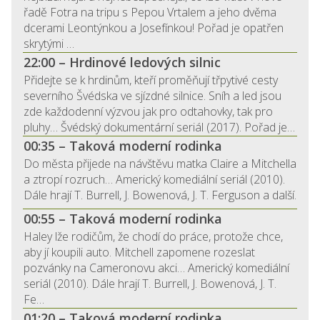
řadě Fotra na tripu s Pepou Vrtalem a jeho dvěma
dcerami Leontýnkou a Josefínkou! Pořad je opatřen
skrytými …
22:00 – Hrdinové ledových silnic
Přidejte se k hrdinům, kteří proměňují třpytivé cesty
severního Švédska ve sjízdné silnice. Sníh a led jsou
zde každodenní výzvou jak pro odtahovky, tak pro
pluhy… Švédský dokumentární seriál (2017). Pořad je…
00:35 – Taková moderní rodinka
Do města přijede na návštěvu matka Claire a Mitchella
a ztropí rozruch… Americký komediální seriál (2010).
Dále hrají T. Burrell, J. Bowenová, J. T. Ferguson a další.
00:55 – Taková moderní rodinka
Haley lže rodičům, že chodí do práce, protože chce,
aby jí koupili auto. Mitchell zapomene rozeslat
pozvánky na Cameronovu akci… Americký komediální
seriál (2010). Dále hrají T. Burrell, J. Bowenová, J. T.
Fe…
01:20 – Taková moderní rodinka