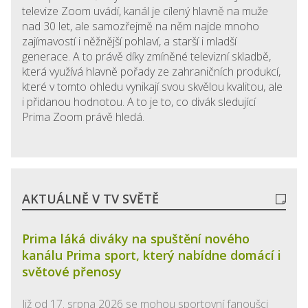
televize Zoom uvádí, kanál je cílený hlavně na muže
nad 30 let, ale samozřejmě na něm najde mnoho
zajímavostí i něžnější pohlaví, a starší i mladší
generace. A to právě díky zmíněné televizní skladbě,
která využívá hlavně pořady ze zahraničních produkcí,
které v tomto ohledu vynikají svou skvělou kvalitou, ale
i přidanou hodnotou. A to je to, co divák sledující
Prima Zoom právě hledá.
AKTUÁLNĚ V TV SVĚTĚ
Prima láká diváky na spuštění nového
kanálu Prima sport, který nabídne domácí i
světové přenosy
Již od 17. srpna 2026 se mohou sportovní fanoušci