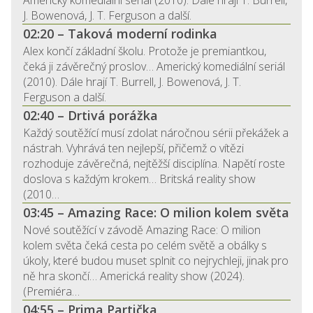
J. Bowenová, J. T. Ferguson a další.
02:20 – Taková moderní rodinka
Alex končí základní školu. Protože je premiantkou,
čeká ji závěrečný proslov… Americký komediální seriál
(2010). Dále hrají T. Burrell, J. Bowenová, J. T.
Ferguson a další.
02:40 – Drtivá porážka
Každý soutěžící musí zdolat náročnou sérii překážek a
nástrah. Vyhrává ten nejlepší, přičemž o vítězi
rozhoduje závěrečná, nejtěžší disciplína. Napětí roste
doslova s každým krokem… Britská reality show
(2010…
03:45 – Amazing Race: O milion kolem světa
Nové soutěžící v závodě Amazing Race: O milion
kolem světa čeká cesta po celém světě a obálky s
úkoly, které budou muset splnit co nejrychleji, jinak pro
ně hra skončí… Americká reality show (2024).
(Premiéra…
04:55 – Prima Partička