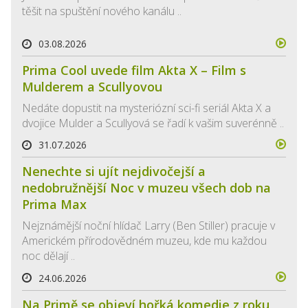
těšit na spuštění nového kanálu ..
03.08.2026
Prima Cool uvede film Akta X – Film s
Mulderem a Scullyovou
Nedáte dopustit na mysteriózní sci-fi seriál Akta X a
dvojice Mulder a Scullyová se řadí k vašim suverénně ..
31.07.2026
Nenechte si ujít nejdivočejší a
nedobružnější Noc v muzeu všech dob na
Prima Max
Nejznámější noční hlídač Larry (Ben Stiller) pracuje v
Americkém přírodovědném muzeu, kde mu každou
noc dělají ..
24.06.2026
Na Primě se objeví hořká komedie z roku