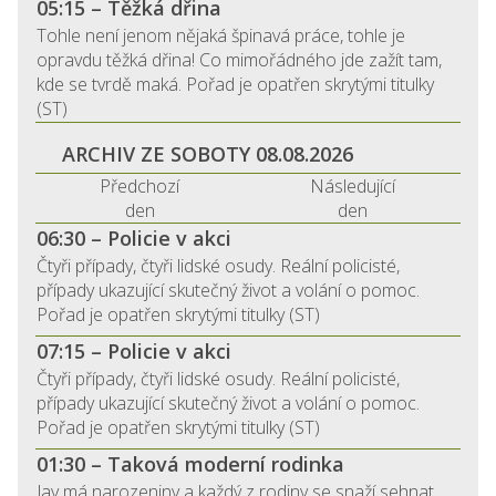
05:15 – Těžká dřina
Tohle není jenom nějaká špinavá práce, tohle je
opravdu těžká dřina! Co mimořádného jde zažít tam,
kde se tvrdě maká. Pořad je opatřen skrytými titulky
(ST)
ARCHIV ZE SOBOTY 08.08.2026
Předchozí
Následující
den
den
06:30 – Policie v akci
Čtyři případy, čtyři lidské osudy. Reální policisté,
případy ukazující skutečný život a volání o pomoc.
Pořad je opatřen skrytými titulky (ST)
07:15 – Policie v akci
Čtyři případy, čtyři lidské osudy. Reální policisté,
případy ukazující skutečný život a volání o pomoc.
Pořad je opatřen skrytými titulky (ST)
01:30 – Taková moderní rodinka
Jay má narozeniny a každý z rodiny se snaží sehnat