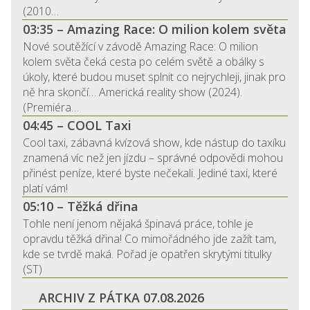
(2010…
03:35 – Amazing Race: O milion kolem světa
Nové soutěžící v závodě Amazing Race: O milion
kolem světa čeká cesta po celém světě a obálky s
úkoly, které budou muset splnit co nejrychleji, jinak pro
ně hra skončí… Americká reality show (2024).
(Premiéra…
04:45 – COOL Taxi
Cool taxi, zábavná kvízová show, kde nástup do taxíku
znamená víc než jen jízdu – správné odpovědi mohou
přinést peníze, které byste nečekali. Jediné taxi, které
platí vám!
05:10 – Těžká dřina
Tohle není jenom nějaká špinavá práce, tohle je
opravdu těžká dřina! Co mimořádného jde zažít tam,
kde se tvrdě maká. Pořad je opatřen skrytými titulky
(ST)
ARCHIV Z PÁTKA 07.08.2026