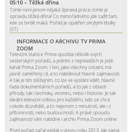
05:10 – Těžká dřina
Tohle není jenom nějaká špinavá práce, tohle je
opravdu těžká dřina! Co mimořádného jde zažít tam,
kde se tvrdě maká. Pořad je opatřen skrytými titulky
(ST)
INFORMACE O ARCHIVU TV PRIMA
ZOOM
Televizní stanice Prima spustila několik svých
sesterských pořadů, a jedním z nejmladších je jistě
kanál Prima Zoom. I ten, jako všechny ostatní, má
jasně zaměřený cíl, a to nabídnout hlavně zajímavosti.
A tak je tím stěžejním, co lze ve vysílání vidět, hlavně
řada dokumentárních pořadů, a to jak z oblasti
přírody, tak i techniky, vesmíru, nebo i historie. Je tak
ideální televizní volbou pro každého, kdo se chce
cokoliv dozvědět, a to nejenom z minulosti, ale i z
přítomnosti, nebo budoucnosti. A právě spoustu
zajímavostí vám nabídne i archiv Prima Zoom online.
První pořad začal vysílat v únoru roku 2013. Jak samá