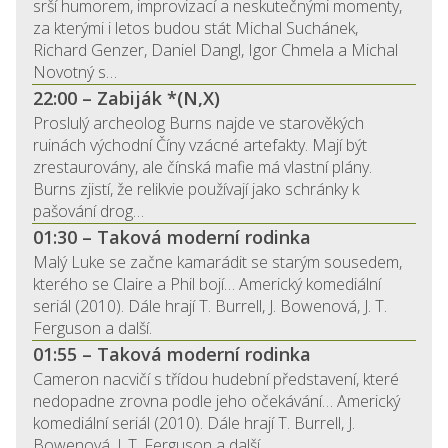
srší humorem, improvizací a neskutečnými momenty,
za kterými i letos budou stát Michal Suchánek,
Richard Genzer, Daniel Dangl, Igor Chmela a Michal
Novotný s…
22:00 – Zabiják *(N,X)
Proslulý archeolog Burns najde ve starověkých
ruinách východní Číny vzácné artefakty. Mají být
zrestaurovány, ale čínská mafie má vlastní plány.
Burns zjistí, že relikvie používají jako schránky k
pašování drog…
01:30 – Taková moderní rodinka
Malý Luke se začne kamarádit se starým sousedem,
kterého se Claire a Phil bojí… Americký komediální
seriál (2010). Dále hrají T. Burrell, J. Bowenová, J. T.
Ferguson a další.
01:55 – Taková moderní rodinka
Cameron nacvičí s třídou hudební představení, které
nedopadne zrovna podle jeho očekávání… Americký
komediální seriál (2010). Dále hrají T. Burrell, J.
Bowenová, J. T. Ferguson a další.