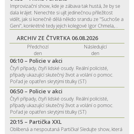
Improvizační show, kde je zábava tak hustá, že by se
dala krájet. Nenechte si ujít jedinečnou příležitost
vidět, jak si konečně dělá někdo srandu ze "Suchoše a
Geni", konkrétně tedy jejich kolegové Igor Chmela,…
ARCHIV ZE ČTVRTKA 06.08.2026
Předchozí
Následující
den
den
06:10 – Policie v akci
Čtyři případy, čtyři lidské osudy. Reální policisté,
případy ukazující skutečný život a volání o pomoc.
Pořad je opatřen skrytými titulky (ST)
06:50 – Policie v akci
Čtyři případy, čtyři lidské osudy. Reální policisté,
případy ukazující skutečný život a volání o pomoc.
Pořad je opatřen skrytými titulky (ST)
20:15 – Partička XXL
Oblíbená a nespoutaná Partička! Sledujte show, která