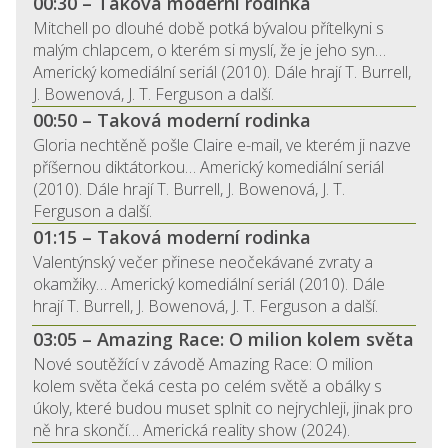
00:30 – Taková moderní rodinka
Mitchell po dlouhé době potká bývalou přítelkyni s
malým chlapcem, o kterém si myslí, že je jeho syn…
Americký komediální seriál (2010). Dále hrají T. Burrell,
J. Bowenová, J. T. Ferguson a další.
00:50 – Taková moderní rodinka
Gloria nechtěně pošle Claire e-mail, ve kterém ji nazve
příšernou diktátorkou… Americký komediální seriál
(2010). Dále hrají T. Burrell, J. Bowenová, J. T.
Ferguson a další.
01:15 – Taková moderní rodinka
Valentýnský večer přinese neočekávané zvraty a
okamžiky… Americký komediální seriál (2010). Dále
hrají T. Burrell, J. Bowenová, J. T. Ferguson a další.
03:05 – Amazing Race: O milion kolem světa
Nové soutěžící v závodě Amazing Race: O milion
kolem světa čeká cesta po celém světě a obálky s
úkoly, které budou muset splnit co nejrychleji, jinak pro
ně hra skončí… Americká reality show (2024).