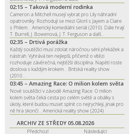
02:15 – Taková moderní rodinka
Cameron a Mitchell musejí vybrat pro Lily náhradní
opatrovníky. Rozhodují se mezi Glorií s Jayem a Claire
s Philem… Americký komediální seriál (2010). Dále hrají
T. Burrell, J. Bowenová, J. T. Ferguson a dalš…
02:35 – Drtivá porážka
Každý soutěžící musí zdolat náročnou sérii překážek a
nástrah. Vyhrává ten nejlepší, přičemž o vítězi
rozhoduje závěrečná, nejtěžší disciplína. Napětí roste
doslova s každým krokem… Britská reality show
(2010…
03:45 – Amazing Race: O milion kolem světa
Nové soutěžící v závodě Amazing Race: O milion
kolem světa čeká cesta po celém světě a obálky s
úkoly, které budou muset splnit co nejrychleji, jinak pro
ně hra skončí… Americká reality show (2024).
ARCHIV ZE STŘEDY 05.08.2026
Předchozí
Následující