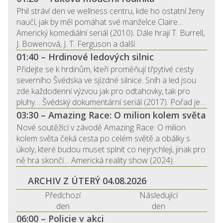
Phil stráví den ve wellness centru, kde ho ostatní ženy
naučí, jak by měl pomáhat své manželce Claire…
Americký komediální seriál (2010). Dále hrají T. Burrell,
J. Bowenová, J. T. Ferguson a další.
01:40 – Hrdinové ledových silnic
Přidejte se k hrdinům, kteří proměňují třpytivé cesty
severního Švédska ve sjízdné silnice. Sníh a led jsou
zde každodenní výzvou jak pro odtahovky, tak pro
pluhy… Švédský dokumentární seriál (2017). Pořad je…
03:30 – Amazing Race: O milion kolem světa
Nové soutěžící v závodě Amazing Race: O milion
kolem světa čeká cesta po celém světě a obálky s
úkoly, které budou muset splnit co nejrychleji, jinak pro
ně hra skončí… Americká reality show (2024).
ARCHIV Z ÚTERÝ 04.08.2026
Předchozí
Následující
den
den
06:00 – Policie v akci