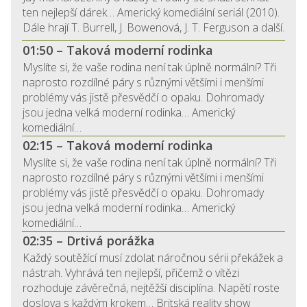
ten nejlepší dárek… Americký komediální seriál (2010).
Dále hrají T. Burrell, J. Bowenová, J. T. Ferguson a další.
01:50 – Taková moderní rodinka
Myslíte si, že vaše rodina není tak úplně normální? Tři
naprosto rozdílné páry s různými většími i menšími
problémy vás jistě přesvědčí o opaku. Dohromady
jsou jedna velká moderní rodinka… Americký
komediální…
02:15 – Taková moderní rodinka
Myslíte si, že vaše rodina není tak úplně normální? Tři
naprosto rozdílné páry s různými většími i menšími
problémy vás jistě přesvědčí o opaku. Dohromady
jsou jedna velká moderní rodinka… Americký
komediální…
02:35 – Drtivá porážka
Každý soutěžící musí zdolat náročnou sérii překážek a
nástrah. Vyhrává ten nejlepší, přičemž o vítězi
rozhoduje závěrečná, nejtěžší disciplína. Napětí roste
doslova s každým krokem… Britská reality show