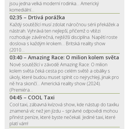
jsou jedna velká moderní rodinka… Americký
komediální…
02:35 – Drtivá porážka
Každý soutěžící musí zdolat náročnou sérii překážek a
nástrah. Vyhrává ten nejlepší, přičemž o vítězi
rozhoduje závěrečná, nejtěžší disciplína. Napětí roste
doslova s každým krokem… Britská reality show
(2010…
03:40 – Amazing Race: O milion kolem světa
Nové soutěžící v závodě Amazing Race: O milion
kolem světa čeká cesta po celém světě a obálky s
úkoly, které budou muset splnit co nejrychleji, jinak pro
ně hra skončí… Americká reality show (2024).
(Premiéra…
04:45 – COOL Taxi
Cool taxi, zábavná kvízová show, kde nástup do taxíku
znamená víc než jen jízdu – správné odpovědi mohou
přinést peníze, které byste nečekali. Jediné taxi, které
platí vám!