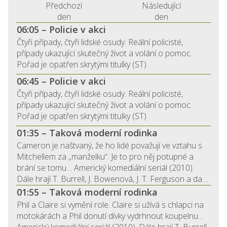
Předchozí
Následující
den
den
06:05 – Policie v akci
Čtyři případy, čtyři lidské osudy. Reální policisté,
případy ukazující skutečný život a volání o pomoc.
Pořad je opatřen skrytými titulky (ST)
06:45 – Policie v akci
Čtyři případy, čtyři lidské osudy. Reální policisté,
případy ukazující skutečný život a volání o pomoc.
Pořad je opatřen skrytými titulky (ST)
01:35 – Taková moderní rodinka
Cameron je naštvaný, že ho lidé považují ve vztahu s
Mitchellem za „manželku“. Je to pro něj potupné a
brání se tomu… Americký komediální seriál (2010).
Dále hrají T. Burrell, J. Bowenová, J. T. Ferguson a da…
01:55 – Taková moderní rodinka
Phil a Claire si vymění role. Claire si užívá s chlapci na
motokárách a Phil donutí dívky vydrhnout koupelnu…
Americký komediální seriál (2010). Dále hrají T. Burrell,