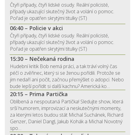
Čtyři případy, čtyři lidské osudy. Reální policisté,
případy ukazující skutečný život a volání o pomoc.
Pořad je opatřen skrytými titulky (ST)
06:40 – Policie v akci
Čtyři případy, čtyři lidské osudy. Reální policisté,
případy ukazující skutečný život a volání o pomoc.
Pořad je opatřen skrytými titulky (ST)
15:30 – Nečekaná rodina
Hudební kritik Bob nemá práci, a tak tráví volný čas
péčí o zvěřinec, který si se ženou pořídili. Protože se
jim nedaří ani počít, začnou přemýšlet o adopci. Nebo
bude lepší pořídit si další kachnu? Americká ko…
20:15 – Prima Partička
Oblíbená a nespoutaná Partička! Sledujte show, která
srší humorem, improvizací a neskutečnými momenty,
za kterými letos budou stát Michal Suchánek, Richard
Genzer, Daniel Dangl, Jakub Kohák a Michal Novotný
spo…