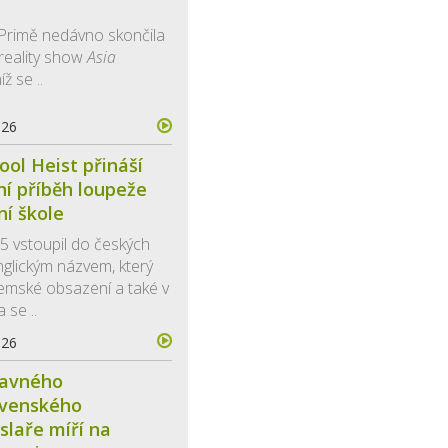
 Primě nedávno skončila
 reality show
Asia
níž se ..
026
ool Heist přináší
ní příběh loupeže
ní škole
5 vstoupil do českých
anglickým názvem, který
emské obsazení a také v
a se ..
026
lavného
ovenského
slaře míří na