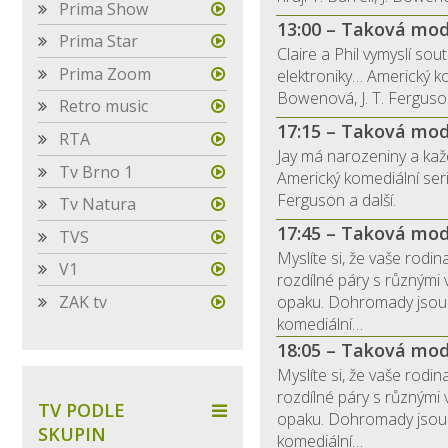
Prima Show
13:00 – Taková mod
Prima Star
Claire a Phil vymyslí sou
Prima Zoom
elektroniky… Americký kome
Bowenová, J. T. Ferguson
Retro music
17:15 – Taková mod
RTA
Jay má narozeniny a každ
Tv Brno 1
Americký komediální seriá
Ferguson a další.
Tv Natura
17:45 – Taková mod
TVS
Myslíte si, že vaše rodi
V1
rozdílné páry s různými 
ZAK tv
opaku. Dohromady jsou 
komediální…
18:05 – Taková mod
Myslíte si, že vaše rodi
rozdílné páry s různými 
TV PODLE
opaku. Dohromady jsou 
SKUPIN
komediální…