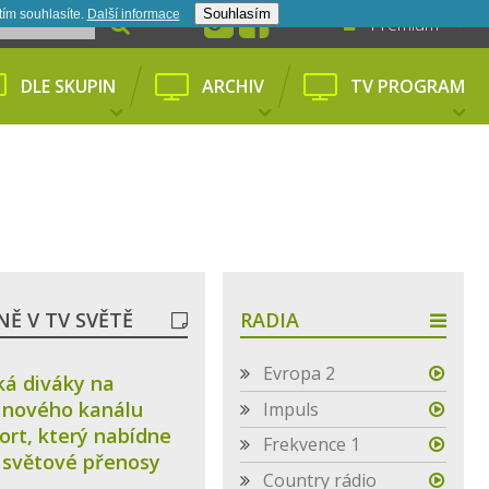
Souhlasím
tím souhlasíte.
Další informace­
Premium
DLE SKUPIN
ARCHIV
TV PROGRAM
Ě V TV SVĚTĚ
RADIA
Evropa 2
ká diváky na
 nového kanálu
Impuls
ort, který nabídne
Frekvence 1
 světové přenosy
Country rádio