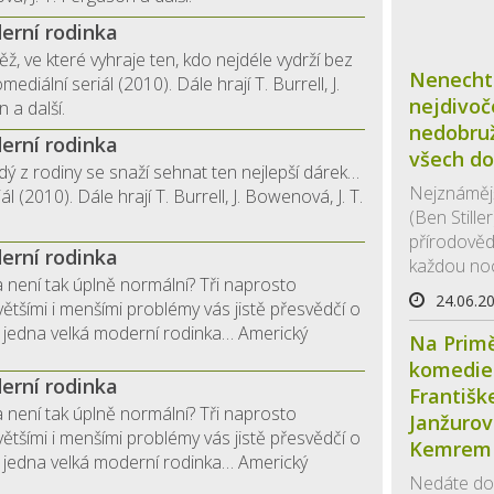
erní rodinka
těž, ve které vyhraje ten, kdo nejdéle vydrží bez
Nenechte
diální seriál (2010). Dále hrají T. Burrell, J.
nejdivoč
 a další.
nedobru
erní rodinka
všech d
ý z rodiny se snaží sehnat ten nejlepší dárek…
Nejznámějš
l (2010). Dále hrají T. Burrell, J. Bowenová, J. T.
(Ben Still
přírodově
erní rodinka
každou noc 
na není tak úplně normální? Tři naprosto
24.06.2
většími i menšími problémy vás jistě přesvědčí o
jedna velká moderní rodinka… Americký
Na Primě
komedie 
erní rodinka
Františ
na není tak úplně normální? Tři naprosto
Janžuro
většími i menšími problémy vás jistě přesvědčí o
Kemrem v
jedna velká moderní rodinka… Americký
Nedáte dop