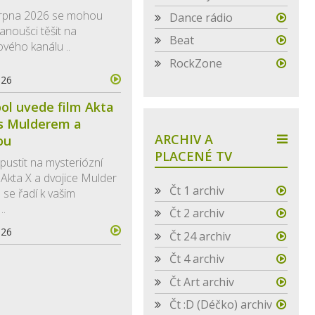
 srpna 2026 se mohou
Dance rádio
anoušci těšit na
Beat
ového kanálu ..
RockZone
026
ol uvede film Akta
 s Mulderem a
ARCHIV A
ou
PLACENÉ TV
ustit na mysteriózní
ál Akta X a dvojice Mulder
Čt 1 archiv
 se řadí k vašim
..
Čt 2 archiv
026
Čt 24 archiv
Čt 4 archiv
Čt Art archiv
Čt :D (Déčko) archiv