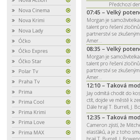
Nova Action
Předchozí de
Nova Cinema
07:45 – Velký poten
Morgan je samoživitelka 
Nova Krimi
talent pro řešení zloči
Nova Lady
partnerství se zkušeným 
Amer…
Óčko
08:35 – Velký poten
Óčko Expres
Morgan je samoživitelka 
Óčko Star
talent pro řešení zloči
partnerství se zkušeným 
Polar Tv
Amer…
Praha Tv
12:10 – Taková mod
Prima
Jay odmítá chodit do kos
ctít, dojde ve městě k z
Prima Cool
Dále hrají T. Burrell, J. 
Prima Krimi
12:35 – Taková mod
Prima Love
Cameron zjistí, že Mitch
elasťáků, a je z toho sm
Prima MAX
hrají T. Burrell, J. Bowen