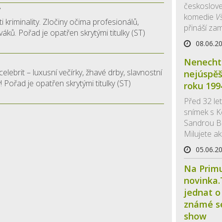
českoslove
y
komedie
V
ti kriminality. Zločiny očima profesionálů,
přináší zam
áků. Pořad je opatřen skrytými titulky (ST)
08.06.2
Nenechte
 celebrit – luxusní večírky, žhavé drby, slavnostní
nejúspěš
 Pořad je opatřen skrytými titulky (ST)
roku 199
Před 32 let
snímek s 
Sandrou Bul
Milujete ak
05.06.2
Na Primu
novinka.
jednat o
známé s
show