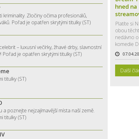
hned na
y
streamo
ti kriminality. Zločiny očima profesionálů,
áků. Pořad je opatřen skrytými titulky (ST)
Platíte si 
obou těcht
nedávno ob
komedie Dr
 celebrit – luxusní večírky, žhavé drby, slavnostní
 Pořad je opatřen skrytými titulky (ST)
07.04.2
Další čl
jeme
 titulky (ST)
O
 a poznejte nejzajímavější místa naší země.
 titulky (ST)
IV