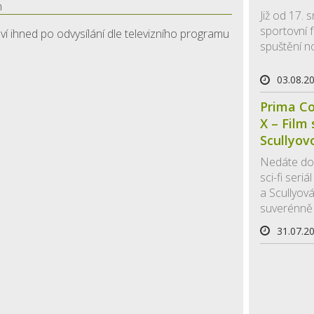
n
Již od 17.
sportovní f
ví ihned po odvysílání dle televizního programu
spuštění n
03.08.2
Prima Co
X – Film
Scullyov
Nedáte dop
sci-fi seri
a Scullyová
suverénně 
31.07.2