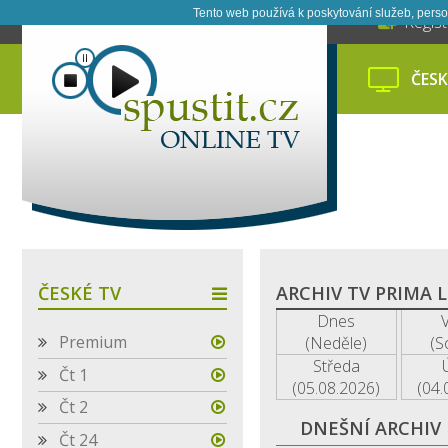
Tento web používá k poskytování služeb, perso
Regis
ČESK
ČESKÉ TV
ARCHIV TV PRIMA 
Dnes
Premium
(Neděle)
(S
Středa
Čt 1
(05.08.2026)
(04.
Čt 2
DNEŠNÍ ARCHIV
Čt 24