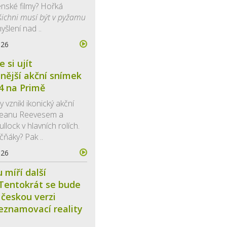
nské filmy? Hořká
šichni musí být v pyžamu
yšlení nad ..
026
 si ujít
nější akční snímek
4 na Primě
y vznikl ikonický akční
Keanu Reevesem a
lock v hlavních rolích.
čňáky? Pak ..
026
 míří další
Tentokrát se bude
 českou verzi
eznamovací reality