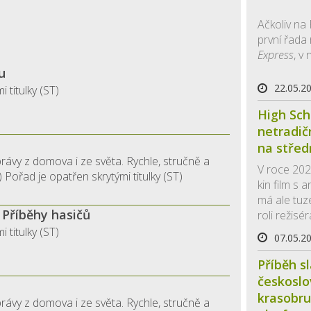
Ačkoliv na
první řada
Express
, v 
u
22.05.2
 titulky (ST)
High Sch
netradič
na střed
rávy z domova i ze světa. Rychle, stručně a
V roce 202
 Pořad je opatřen skrytými titulky (ST)
kin film s 
má ale tuz
 Příběhy hasičů
roli režisér
 titulky (ST)
07.05.2
Příběh s
českosl
krasobru
rávy z domova i ze světa. Rychle, stručně a