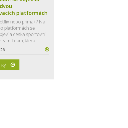
 dvou
vacích platformách
Netflix nebo prima+? Na
o platformách se
jevila česká sportovní
eam Team, která ..
026
ánky