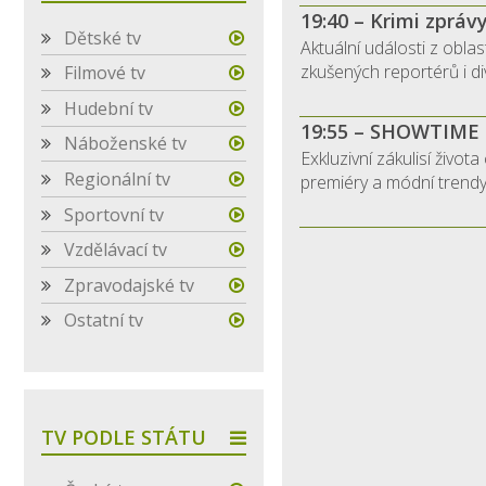
19:40 – Krimi zpráv
Dětské tv
Aktuální události z oblas
zkušených reportérů i div
Filmové tv
Hudební tv
19:55 – SHOWTIME
Náboženské tv
Exkluzivní zákulisí života
Regionální tv
premiéry a módní trendy!
Sportovní tv
Vzdělávací tv
Zpravodajské tv
Ostatní tv
TV PODLE STÁTU