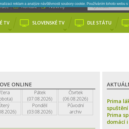
nalizaci reklam a analýze návštěvnosti soubory cookie. Používáním tohoto webu s 
trace
Kontakt
Novinky
É TV
SLOVENSKÉ TV
DLE STÁTU
LOVE ONLINE
AKTUÁLN
Včera
Pátek
Čtvrtek
obota)
(07.08.2026)
(06.08.2026)
Prima lá
Úterý
Pondělí
Původní
spuštění
08.2026)
(03.08.2026)
archiv
Prima sp
domácí i