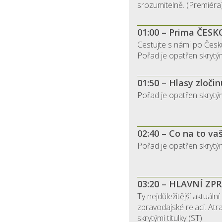
srozumitelně. (Premiéra)
01:00 – Prima ČESK
Cestujte s námi po Česku
Pořad je opatřen skrytými
01:50 – Hlasy zločin
Pořad je opatřen skrytými
02:40 – Co na to va
Pořad je opatřen skrytými
03:20 – HLAVNÍ ZP
Ty nejdůležitější aktuáln
zpravodajské relaci. Atr
skrytými titulky (ST)