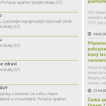
platfor
 Pořad je opatřen skrytými titulky (ST)
Film Nepel
O
slavného k
 a poznejte nejzajímavější místa naší země.
1972, kdy se
 titulky (ST)
04.05.2
u
Připomeň
 titulky (ST)
policajt
který let
narozen
še zdraví
Hned zkraj
 titulky (ST)
americký k
Murphy 65. 
chcete u té
RÁVY
21.04.2
í zprávy z domova i ze světa v hlavní
aktivně a srozumitelně. Pořad je opatřen
Česká s
Dream T