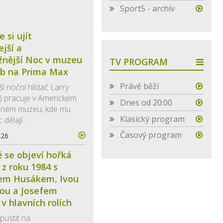
Sport5 - archiv
 si ujít
ejší a
žnější Noc v muzeu
TV PROGRAM
ob na Prima Max
Právě běží
í noční hlídač Larry
er) pracuje v Americkém
Dnes od 20:00
dném muzeu, kde mu
Klasický program
dělají ..
Časový program
026
 se objeví hořká
z roku 1984 s
kem Husákem, Ivou
vou a Josefem
 hlavních rolích
ustit na