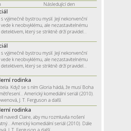
n
Následující den
ciál
s výjimečně bystrou myslí. Její nekonvenční
nů vede k neobvyklému, ale nezastavitelnému
detektivem, který se striktně drží pravidel…
ciál
s výjimečně bystrou myslí. Její nekonvenční
nů vede k neobvyklému, ale nezastavitelnému
detektivem, který se striktně drží pravidel…
erní rodinka
tela. Když se s ním Gloria hádá, že musí Boha
emětřesení… Americký komediální seriál (2010).
Bowenová, J. T. Ferguson a další.
erní rodinka
ell navedl Claire, aby mu rozmluvila nošení
utný… Americký komediální seriál (2010). Dále
ová, J. T. Ferguson a další.