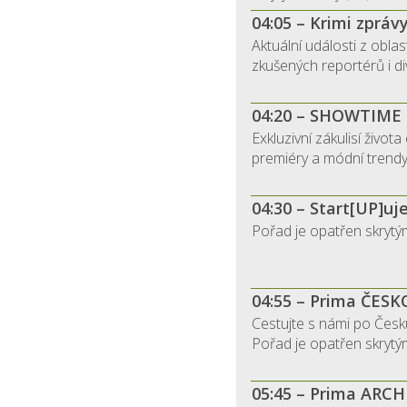
04:05 – Krimi zpráv
Aktuální události z oblas
zkušených reportérů i div
04:20 – SHOWTIME
Exkluzivní zákulisí života
premiéry a módní trendy!
04:30 – Start[UP]u
Pořad je opatřen skrytými
04:55 – Prima ČESK
Cestujte s námi po Česku
Pořad je opatřen skrytými
05:45 – Prima ARCH