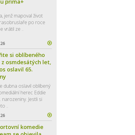
mu prima+
a, jenž mapoval život
rasobruslaře po roce
 vrátil ze ..
026
te si oblíbeného
a z osmdesátých let,
os oslavil 65.
iny
e dubna oslavil oblíbený
omediální herec Eddie
narozeniny. Jestli si
to ..
026
portovní komedie
eam se objevila