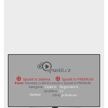
Spustit tv zdarma
Spustit tv PREMIUM
Pozor:
Nonstop z celé EU pouze u Spustit tv PREMIUM
Kategorie:
České tv
Regionální tv
Spuštěno:
3 x
Nahlásit
Zdroj:
prahatv.eu