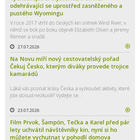
odehrávající se uprostřed zasněženého a
pustého Wyomingu
V roce 2017 vtrhl do českých kin snímek Wind River, v
němž se bok po boku objevili Elizabeth Olsen a Jeremy
Renner a snažili ..
27.07.2026
Na Novu míří nový cestovatelský pořad
Čekuj Česko, kterým diváky provede trojice
kamarádů
Láká vás poznat krásy Česka a vyzkoušet aktivity, které
jste dosud nezkusili? Vydejte se ..
23.07.2026
Film Prvok, Šampón, Tečka a Karel před pár
lety uchvátil návštěvníky kin, nyní si ho
můžete vychutnat v pohodlí domova