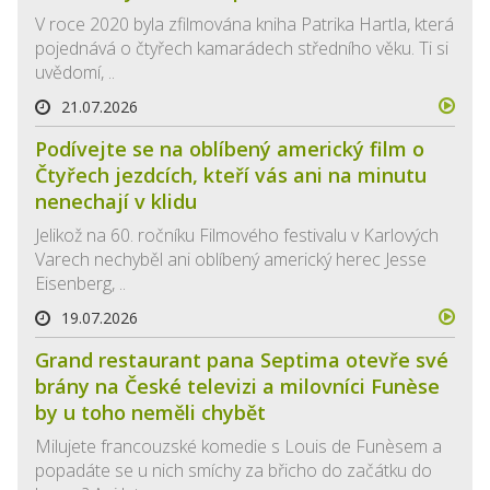
V roce 2020 byla zfilmována kniha Patrika Hartla, která
pojednává o čtyřech kamarádech středního věku. Ti si
uvědomí, ..
21.07.2026
Podívejte se na oblíbený americký film o
Čtyřech jezdcích, kteří vás ani na minutu
nenechají v klidu
Jelikož na 60. ročníku Filmového festivalu v Karlových
Varech nechyběl ani oblíbený americký herec Jesse
Eisenberg, ..
19.07.2026
Grand restaurant pana Septima otevře své
brány na České televizi a milovníci Funèse
by u toho neměli chybět
Milujete francouzské komedie s Louis de Funèsem a
popadáte se u nich smíchy za břicho do začátku do