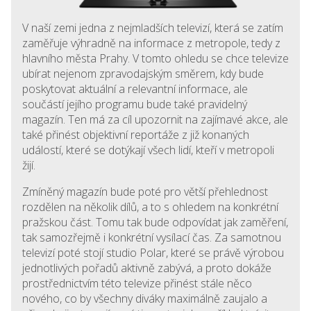
V naší zemi jedna z nejmladších televizí, která se zatím
zaměřuje výhradně na informace z metropole, tedy z
hlavního města Prahy. V tomto ohledu se chce televize
ubírat nejenom zpravodajským směrem, kdy bude
poskytovat aktuální a relevantní informace, ale
součástí jejího programu bude také pravidelný
magazín. Ten má za cíl upozornit na zajímavé akce, ale
také přinést objektivní reportáže z již konaných
událostí, které se dotýkají všech lidí, kteří v metropoli
žijí.
Zmíněný magazín bude poté pro větší přehlednost
rozdělen na několik dílů, a to s ohledem na konkrétní
pražskou část. Tomu tak bude odpovídat jak zaměření,
tak samozřejmě i konkrétní vysílací čas. Za samotnou
televizí poté stojí studio Polar, které se právě výrobou
jednotlivých pořadů aktivně zabývá, a proto dokáže
prostřednictvím této televize přinést stále něco
nového, co by všechny diváky maximálně zaujalo a