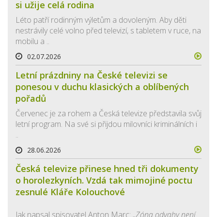
si užije celá rodina
Léto patří rodinným výletům a dovoleným. Aby děti
nestrávily celé volno před televizí, s tabletem v ruce, na
mobilu a ..
02.07.2026
Letní prázdniny na České televizi se
ponesou v duchu klasických a oblíbených
pořadů
Červenec je za rohem a Česká televize představila svůj
letní program. Na své si přijdou milovníci kriminálních i
..
28.06.2026
Česká televize přinese hned tři dokumenty
o horolezkyních. Vzdá tak mimojiné poctu
zesnulé Kláře Kolouchové
Jak napsal spisovatel Anton Marc:
„Zóna odvahy není