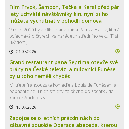
Film Prvok, Šampón, Tečka a Karel před pár
lety uchvátil návštěvníky kin, nyní si ho
můžete vychutnat v pohodlí domova
V roce 2020 byla zfilmována kniha Patrika Hartla, která
pojednává o čtyřech kamarádech středního věku. Ti si
uvědomí, ..
21.07.2026
Grand restaurant pana Septima otevře své
brány na České televizi a milovníci Funèse
by u toho neměli chybět
Milujete francouzské komedie s Louis de Funèsem a
popadáte se u nich smíchy za břicho do začátku do
konce? Ani letos v ..
10.07.2026
Zapojte se o letních prázdninách do
zábavné soutěže Operace abeceda, kterou