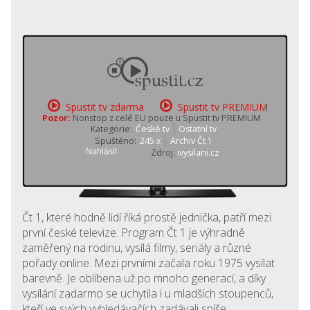
Spustit tv zdarma
Spustit tv PREMIUM
Pozor:
Nonstop z celé EU pouze u Spustit tv PREMIUM
Kategorie:
České tv
Ostatní tv
Spuštěno:
245 x
Archiv Čt 1
Nahlásit
Zdroj:
ivysilani.cz
Čt 1, které hodně lidí říká prostě jednička, patří mezi
první české televize. Program Čt 1 je výhradně
zaměřený na rodinu, vysílá filmy, seriály a různé
pořady online. Mezi prvními začala roku 1975 vysílat
barevně. Je oblíbena už po mnoho generací, a díky
vysílání zadarmo se uchytila i u mladších stoupenců,
kteří ve svých vyhledávačích zadávali spíše