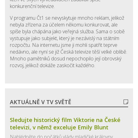
konkurenční televize.
V programu Čt1 se nevyskytuje mnoho reklam, jelikož
nebyla zřízena za účelem někomu konkurovat, ale
spíše byla chápána jako veřejná služba. Sama o sobě
vystupuje jako subjekt, který je nezávislý na státním
rozpočtu. Na internetu jsme ji mohli spatřit teprve
nedávno, ale nyní se již Česká televize těší velké oblibě.
Mnoho pamětníků dosud nepochopilo její obrovský
rozvoj, jelikož dokáže zaskočit každého.
AKTUÁLNĚ V TV SVĚTĚ
Sledujte historický film Viktorie na České
televizi, v němž exceluje Emily Blunt
Nahlédněte do počátků vlády mladičké královny