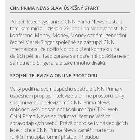
CNN PRIMA NEWS SLAVÍ ÚSPĚŠNÝ START
Po pěti letech vysílání se CNN Prima News dostala
tam, kam mířila – získala 2% podíl na sledovanosti. Na
konferenci Money, Money, Money oznámil generální
ředitel Marek Singer společně se zástupci CNN
International, že došlo k prodloužení kontraktu na
dalších pět let. Tato zpráva samozřejmě potěšila nejen
samotného Singera, ale také mnoho diváků.
SPOJENÍ TELEVIZE A ONLINE PROSTORU
Velký podíl na svém úspěchu spatřuje CNN Prima v
úspěšném propojení televize a online prostoru. Díky
spojení webu a televize má CNN Prima News
dokonce vyšší dosah než konkurenční ČT24. Web
CNN Prima News se řadí mezi šest největších
zpravodajských webů. Právě proto se i v následujících
letech chce CNN Prima News zaměřit na tento
funkční multiplatformní přístup. Přibudou