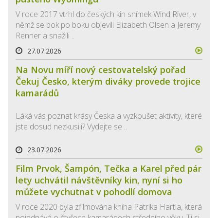
V roce 2017 vtrhl do českých kin snímek Wind River, v
němž se bok po boku objevili Elizabeth Olsen a Jeremy
Renner a snažili ..
27.07.2026
Na Novu míří nový cestovatelský pořad
Čekuj Česko, kterým diváky provede trojice
kamarádů
Láká vás poznat krásy Česka a vyzkoušet aktivity, které
jste dosud nezkusili? Vydejte se ..
23.07.2026
Film Prvok, Šampón, Tečka a Karel před pár
lety uchvátil návštěvníky kin, nyní si ho
můžete vychutnat v pohodlí domova
V roce 2020 byla zfilmována kniha Patrika Hartla, která
pojednává o čtyřech kamarádech středního věku. Ti si