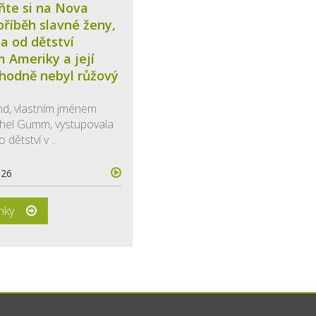
ňte si na Nova
říběh slavné ženy,
la od dětství
 Ameriky a její
zhodně nebyl růžový
nd, vlastním jménem
thel Gumm, vystupovala
o dětství v ..
026
ánky