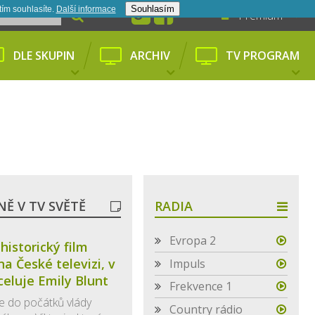
Souhlasím
tím souhlasíte.
Další informace­
Premium
DLE SKUPIN
ARCHIV
TV PROGRAM
Ě V TV SVĚTĚ
RADIA
Evropa 2
historický film
na České televizi, v
Impuls
eluje Emily Blunt
Frekvence 1
 do počátků vlády
Country rádio