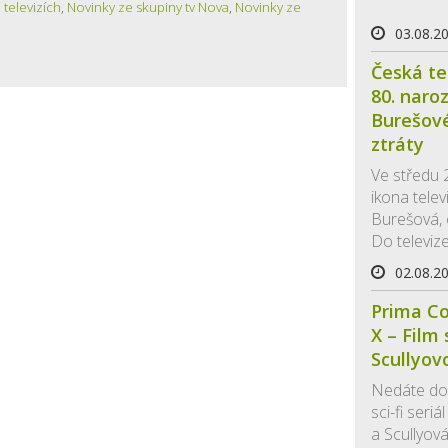
 televizích
,
Novinky ze skupiny tv Nova
,
Novinky ze
03.08.2
Česká te
80. naro
Burešov
ztráty
Ve středu 
ikona telev
Burešová,
Do televize
02.08.2
Prima Co
X – Film
Scullyov
Nedáte dop
sci-fi seri
a Scullyová