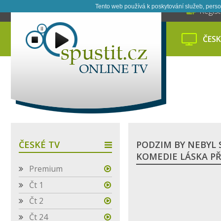
Tento web používá k poskytování služeb, perso
Regis
ČESK
ČESKÉ TV
PODZIM BY NEBYL 
KOMEDIE LÁSKA P
Premium
Čt 1
Čt 2
Čt 24