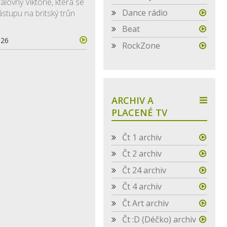
álovny Viktorie, která se
Dance rádio
ástupu na britský trůn
Beat
026
RockZone
ARCHIV A
PLACENÉ TV
Čt 1 archiv
Čt 2 archiv
Čt 24 archiv
Čt 4 archiv
Čt Art archiv
Čt :D (Déčko) archiv