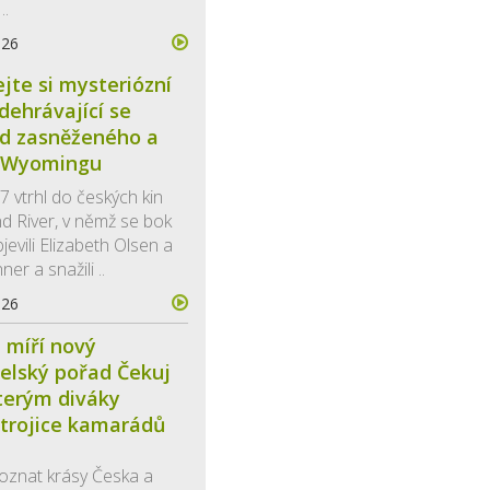
..
026
jte si mysteriózní
odehrávající se
ed zasněženého a
 Wyomingu
7 vtrhl do českých kin
d River, v němž se bok
evili Elizabeth Olsen a
er a snažili ..
026
 míří nový
elský pořad Čekuj
terým diváky
trojice kamarádů
oznat krásy Česka a