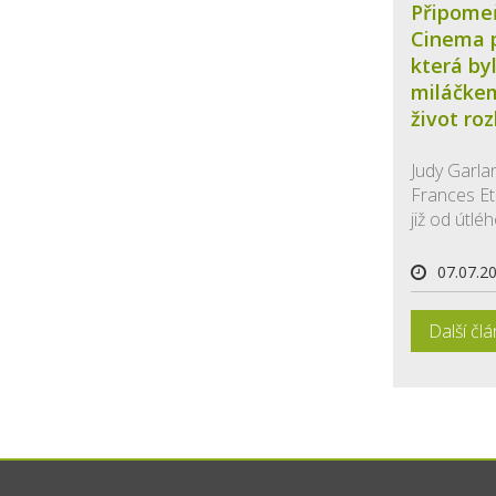
Připome
Cinema p
která by
miláčkem
život ro
Judy Garla
Frances E
již od útléh
07.07.2
Další čl