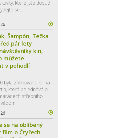
ktivity, které jste dosud
ydejte se ..
026
ok, Šampón, Tečka
před pár lety
 návštěvníky kin,
ho můžete
t v pohodlí
0 byla zfilmována kniha
rtla, která pojednává o
amarádech středního
uvědomí, ..
026
e se na oblíbený
 film o Čtyřech