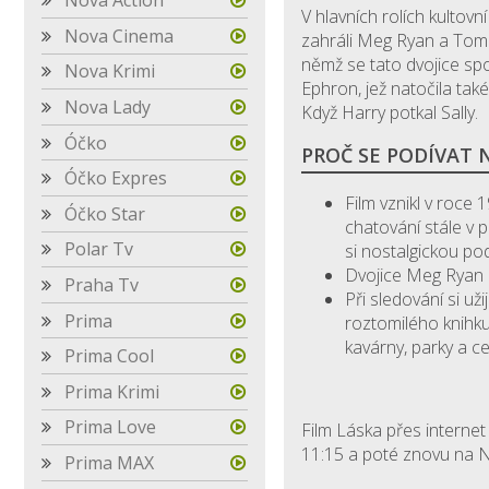
Nova Action
V hlavních rolích kultov
Nova Cinema
zahráli Meg Ryan a Tom Ha
němž se tato dvojice sp
Nova Krimi
Ephron, jež natočila tak
Nova Lady
Když Harry potkal Sally.
Óčko
PROČ SE PODÍVAT 
Óčko Expres
Film vznikl v roce
Óčko Star
chatování stále v 
Polar Tv
si nostalgickou po
Dvojice Meg Ryan 
Praha Tv
Při sledování si u
Prima
roztomilého knihku
kavárny, parky a c
Prima Cool
Prima Krimi
Prima Love
Film Láska přes internet
11:15 a poté znovu na N
Prima MAX