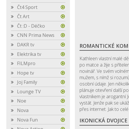
Čt4 Sport
Čt Art
Čt :D - Déčko
CNN Prima News
DAKR tv
ROMANTICKÉ KOM
Elektrika tv
Kathleen vlastní malé dě
FILMpro
po matce a žije s přítel
novinář. Ve svém volném
Hope tv
mužem, s nímž si rozumí
Joj Family
osobní údaje. Jen několi
plánuje otevření další 
Lounge TV
vlastníkem je arogantní
Noe
vystát. Jenže pak se ukáže
přes internet. Jak to ce
Nova
Nova Fun
IKONICKÁ DVOJICE