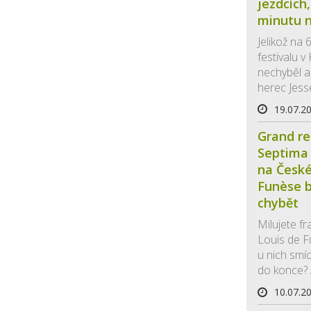
jezdcích,
minutu n
Jelikož na 
festivalu 
nechyběl a
herec Jesse
19.07.2
Grand re
Septima 
na České 
Funèse b
chybět
Milujete f
Louis de 
u nich smí
do konce? A
10.07.2