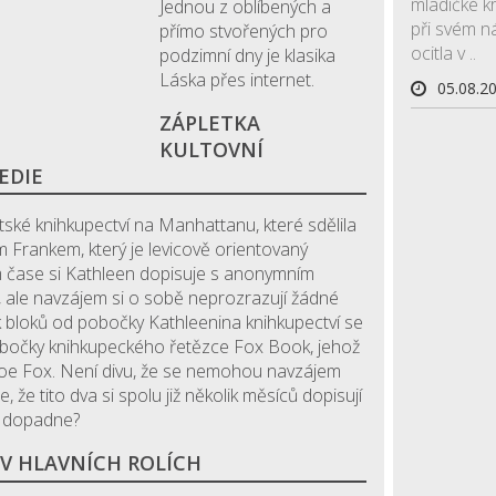
mladičké kr
Jednou z oblíbených a
při svém n
přímo stvořených pro
ocitla v ..
podzimní dny je klasika
Láska přes internet.
05.08.2
ZÁPLETKA
KULTOVNÍ
EDIE
tské knihkupectví na Manhattanu, které sdělila
em Frankem, který je levicově orientovaný
 čase si Kathleen dopisuje s anonymním
, ale navzájem si o sobě neprozrazují žádné
k bloků od pobočky Kathleenina knihkupectví se
pobočky knihkupeckého řetězce Fox Book, jehož
 Joe Fox. Není divu, že se nemohou navzájem
, že tito dva si spolu již několik měsíců dopisují
lé dopadne?
 V HLAVNÍCH ROLÍCH