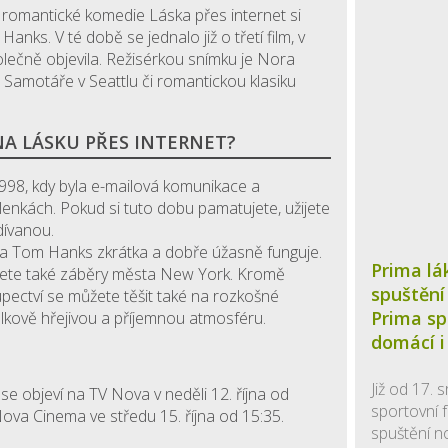
ní romantické komedie Láska přes internet si
nks. V té době se jednalo již o třetí film, v
olečně objevila. Režisérkou snímku je Nora
é Samotáře v Seattlu či romantickou klasiku
NA LÁSKU PŘES INTERNET?
 1998, kdy byla e-mailová komunikace a
plenkách. Pokud si tuto dobu pamatujete, užijete
dívanou.
a Tom Hanks zkrátka a dobře úžasně funguje.
Prima lá
žijete také záběry města New York. Kromě
spuštění
pectví se můžete těšit také na rozkošné
Prima sp
elkově hřejivou a příjemnou atmosféru.
domácí i
Již od 17.
 se objeví na TV Nova v neděli 12. října od
sportovní f
ova Cinema ve středu 15. října od 15:35.
spuštění n