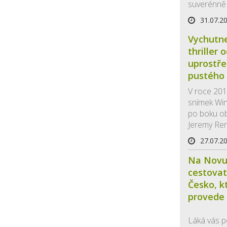
suverénně 
31.07.2
Vychutne
thriller 
uprostř
pustého
V roce 201
snímek Win
po boku obj
Jeremy Renn
27.07.2
Na Novu
cestovat
Česko, k
provede 
Láká vás p