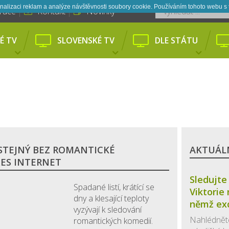
nalizaci reklam a analýze návštěvnosti soubory cookie. Používáním tohoto webu s 
trace
Kontakt
Novinky
É TV
SLOVENSKÉ TV
DLE STÁTU
STEJNÝ BEZ ROMANTICKÉ
AKTUÁLN
ŘES INTERNET
Sledujte 
Spadané listí, krátící se
Viktorie 
dny a klesající teploty
němž exc
vyzývají k sledování
Nahlédněte
romantických komedií.