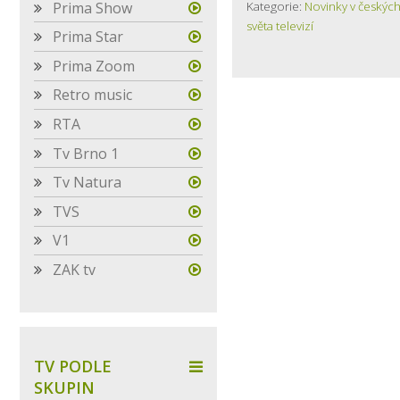
Prima Show
Kategorie:
Novinky v českých
světa televizí
Prima Star
Prima Zoom
Retro music
RTA
Tv Brno 1
Tv Natura
TVS
V1
ZAK tv
TV PODLE
SKUPIN