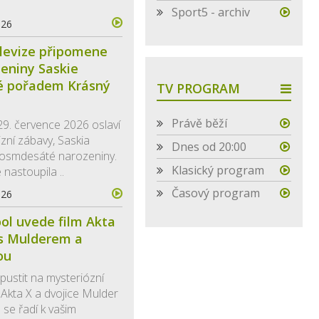
Sport5 - archiv
026
levize připomene
zeniny Saskie
é pořadem Krásný
TV PROGRAM
Právě běží
29. července 2026 oslaví
izní zábavy, Saskia
Dnes od 20:00
 osmdesáté narozeniny.
Klasický program
 nastoupila ..
Časový program
026
ol uvede film Akta
 s Mulderem a
ou
ustit na mysteriózní
ál Akta X a dvojice Mulder
 se řadí k vašim