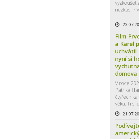
vyzkoušet a
nezkusili? V
23.07.2
Film Prv
a Karel 
uchvátil
nyní si 
vychutna
domova
V roce 202
Patrika Ha
čtyřech k
věku. Ti si 
21.07.2
Podívejt
americký