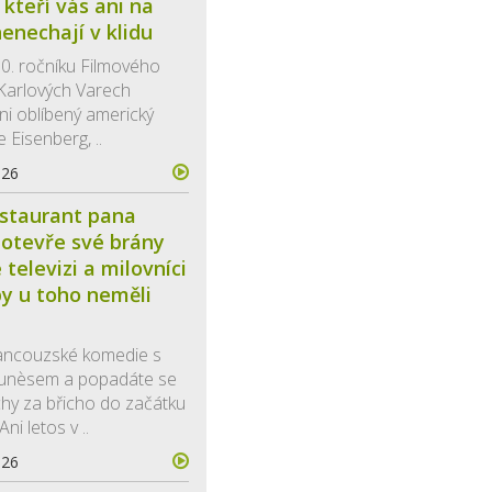
 kteří vás ani na
enechají v klidu
60. ročníku Filmového
v Karlových Varech
ni oblíbený americký
 Eisenberg, ..
026
staurant pana
otevře své brány
televizi a milovníci
y u toho neměli
rancouzské komedie s
Funèsem a popadáte se
chy za břicho do začátku
ni letos v ..
026